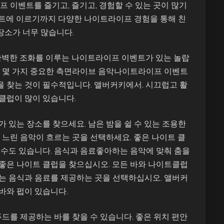
프 이벤트를 즐기고, 즐기고, 경험할 수 있는 곳이 많기
조트에 이르기까지 다양한 나이트라이프 경험을 통해 친
 장소가 너무 많습니다.
 완벽한 조화를 이루는 나이트라이프 이벤트가 있는 놀랍
할 몇 가지 중요한 측면라이브 음악나이트라이프 이벤트
 찾는 것이 필수적입니다. 앨버커키에서. 시끄럽고 활
클럽이 많이 있습니다.
 있는 장소를 찾으세요. 남은 밤을 쉴 수 있는 조용한
 느린 음악이 흐르는 곳을 선택하세요. 좋은 나이트 클
 수도 있습니다. 음식과 음료좋아하는 음악에 맞춰 춤을
좋은 나이트 클럽을 찾으십시오. 모든 바와 나이트클럽
는 음식과 음료를 제공하는 곳을 선택하십시오. 앨버커
바와 펍이 있습니다.
푸드를 제공하는 바를 찾을 수 있습니다. 좋은 위치 편안