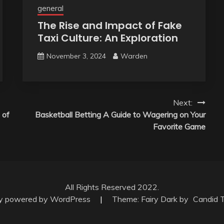
general
The Rise and Impact of Fake
Taxi Culture: An Exploration
November 3, 2024
Warden
Next:
 of
Basketball Betting A Guide to Wagering on Your
Favorite Game
All Rights Reserved 2022.
ly powered by WordPress
|
Theme: Fairy Dark by
Candid 