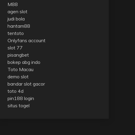
M88
agen slot
judi bola
hantam88
tentoto
Onlyfans account
slot 77
pisangbet
bokep abg indo
Toto Macau
demo slot
bandar slot gacor
toto 4d
pin188 login
situs togel