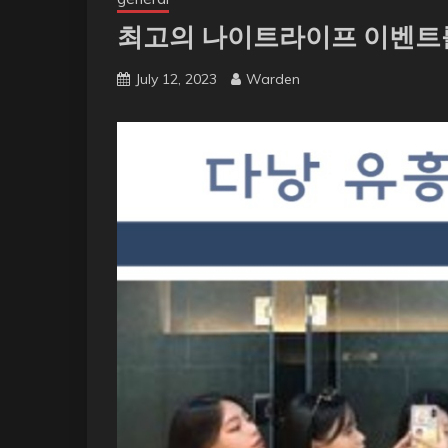
최고의 나이트라이프 이벤트
July 12, 2023
Warden