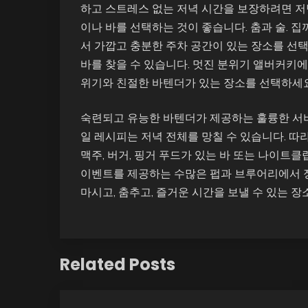
하고 스트레스 없는 저녁 시간을 보장하려면 저
이나 바를 선택하는 것이 좋습니다. 춤과 술. 
서 가깝고 충분한 주차 공간이 있는 장소를 선
바를 찾을 수 있습니다. 멋진 분위기 앨버커키에
위기와 친절한 바텐더가 있는 장소를 선택하세요
숙련되고 유능한 바텐더가 제공하는 훌륭한 서비
일 레시피는 저녁 전체를 망칠 수 있습니다. 
맥주, 버거, 핑거 푸드가 있는 바 또는 나이
이벤트를 제공하는 수많은 펍과 브루어리에서 정
마시고, 춤추고, 즐거운 시간을 보낼 수 있는 장
Related Posts