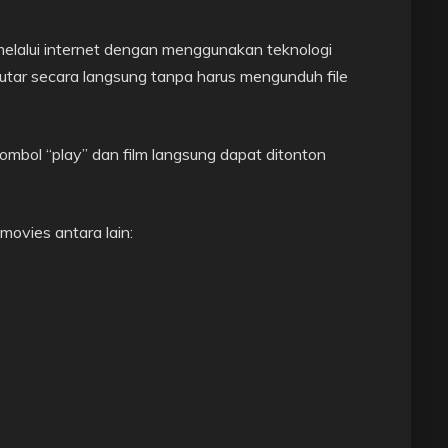
melalui internet dengan menggunakan teknologi
utar secara langsung tanpa harus mengunduh file
mbol “play” dan film langsung dapat ditonton
ovies antara lain: