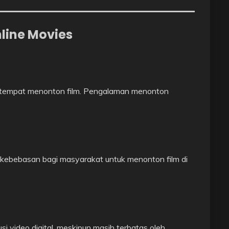
line Movies
 tempat menonton film. Pengalaman menonton
ebebasan bagi masyarakat untuk menonton film di
 video digital, meskipun masih terbatas oleh