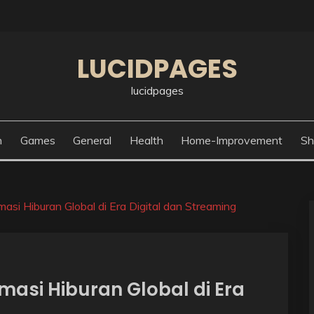
LUCIDPAGES
lucidpages
n
Games
General
Health
Home-Improvement
Sh
i Hiburan Global di Era Digital dan Streaming
masi Hiburan Global di Era