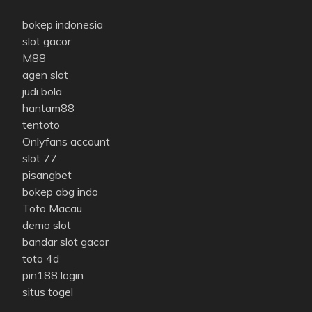
bokep indonesia
slot gacor
M88
agen slot
judi bola
hantam88
tentoto
Onlyfans account
slot 77
pisangbet
bokep abg indo
Toto Macau
demo slot
bandar slot gacor
toto 4d
pin188 login
situs togel