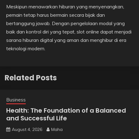
Meskipun menawarkan hiburan yang menyenangkan,
pemain tetap harus bermain secara bijak dan
bertanggung jawab. Dengan pengelolaan modal yang
baik dan kontrol diri yang tepat, slot online dapat menjadi
sarana hiburan digital yang aman dan menghibur di era
teknologi modern.
Related Posts
Business
Health: The Foundation of a Balanced
and Successful Life
August 4, 2026
Maha