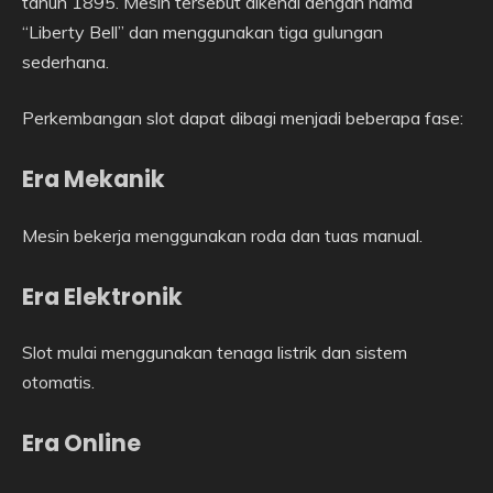
tahun 1895. Mesin tersebut dikenal dengan nama
“Liberty Bell” dan menggunakan tiga gulungan
sederhana.
Perkembangan slot dapat dibagi menjadi beberapa fase:
Era Mekanik
Mesin bekerja menggunakan roda dan tuas manual.
Era Elektronik
Slot mulai menggunakan tenaga listrik dan sistem
otomatis.
Era Online