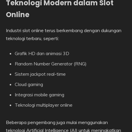
Teknologi Modern dalam Slot
Online
Industri slot online terus berkembang dengan dukungan
teknologi terbaru, seperti:
Grafik HD dan animasi 3D
Random Number Generator (RNG)
Sistem jackpot real-time
Cloud gaming
Integrasi mobile gaming
Teknologi multiplayer online
Beberapa pengembang juga mulai menggunakan
teknologi Artificial Intelligence (AI) untuk meningkatkan