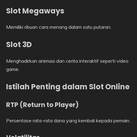
Slot Megaways
Memiliki ribuan cara menang dalam satu putaran.
Slot 3D
Menghadirkan animasi dan cerita interaktif seperti video
game.
Istilah Penting dalam Slot Online
RTP (Return to Player)
Persentase rata-rata dana yang kembali kepada pemain.