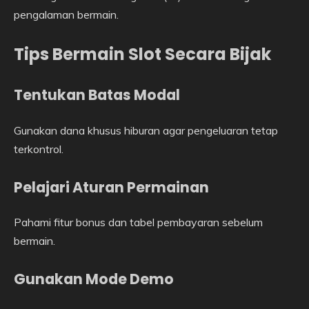
pengalaman bermain.
Tips Bermain Slot Secara Bijak
Tentukan Batas Modal
Gunakan dana khusus hiburan agar pengeluaran tetap
terkontrol.
Pelajari Aturan Permainan
Pahami fitur bonus dan tabel pembayaran sebelum
bermain.
Gunakan Mode Demo